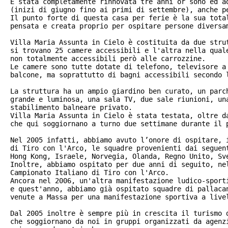
È stata completamente rinnovata tre anni or sono ed ad
(inizi di giugno fino ai primi di settembre), anche pe
Il punto forte di questa casa per ferie è la sua total
pensata e creata proprio per ospitare persone diversam
Villa Maria Assunta in Cielo è costituita da due strut
si trovano 25 camere accessibili e l'altra nella quale
non totalmente accessibili però alle carrozzine.

Le camere sono tutte dotate di telefono, televisore a 
balcone, ma soprattutto di bagni accessibili secondo l
La struttura ha un ampio giardino ben curato, un parch
grande e luminosa, una sala TV, due sale riunioni, una
stabilimento balneare privato.

Villa Maria Assunta in Cielo è stata testata, oltre da
che qui soggiornano a turno due settimane durante il 
Nel 2005 infatti, abbiamo avuto l’onore di ospitare, i
di Tiro con l'Arco, le squadre provenienti dai seguent
Hong Kong, Israele, Norvegia, Olanda, Regno Unito, Sve
Inoltre, abbiamo ospitato per due anni di seguito, nel
Campionato Italiano di Tiro con l'Arco. 

Ancora nel 2006, un'altra manifestazione ludico-sporti
e quest'anno, abbiamo già ospitato squadre di pallacan
venute a Massa per una manifestazione sportiva a livel
Dal 2005 inoltre è sempre più in crescita il turismo d
che soggiornano da noi in gruppi organizzati da agenzi