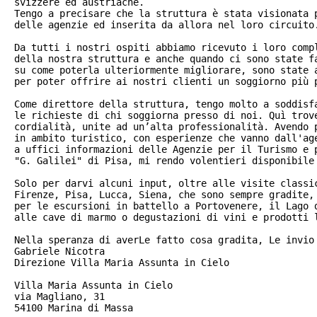
svizzere ed austriache. 

Tengo a precisare che la struttura è stata visionata p
delle agenzie ed inserita da allora nel loro circuito.
Da tutti i nostri ospiti abbiamo ricevuto i loro compl
della nostra struttura e anche quando ci sono state fa
su come poterla ulteriormente migliorare, sono state a
per poter offrire ai nostri clienti un soggiorno più p
Come direttore della struttura, tengo molto a soddisfa
le richieste di chi soggiorna presso di noi. Quì trove
cordialità, unite ad un’alta professionalità. Avendo p
in ambito turistico, con esperienze che vanno dall'age
a uffici informazioni delle Agenzie per il Turismo e p
"G. Galilei" di Pisa, mi rendo volentieri disponibile 
Solo per darvi alcuni input, oltre alle visite classic
Firenze, Pisa, Lucca, Siena, che sono sempre gradite, 
per le escursioni in battello a Portovenere, il Lago d
alle cave di marmo o degustazioni di vini e prodotti l
Nella speranza di averLe fatto cosa gradita, Le invio 
Gabriele Nicotra

Direzione Villa Maria Assunta in Cielo

Villa Maria Assunta in Cielo

via Magliano, 31

54100 Marina di Massa
