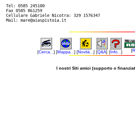
Tel: 0585 245100

Fax 0585 861259

Cellulare Gabriele Nicotra: 329 1576347

Mail: mare@aiaspistoia.it

[
R
[
Cerca...
]
[
Mappa...
]
[
Novità...
]
[
Q&A
]
[
Info...
]
I nostri Siti amici (supporto o finanziat