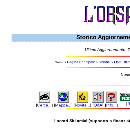
Storico Aggiorname
Ultimo Aggiornamento:
T
Pagina Principale
Disabili
Lista Ulti
Sei in: >
>
>
Ness
[
R
[
Cerca...
]
[
Mappa...
]
[
Novità...
]
[
Q&A
]
[
Info...
]
I nostri Siti amici (supporto o finanziat