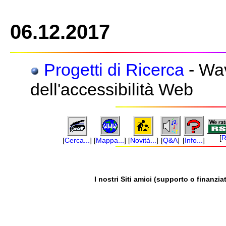
06.12.2017
Progetti di Ricerca
- Wav
dell'accessibilità Web
[
R
[
Cerca...
]
[
Mappa...
]
[
Novità...
]
[
Q&A
]
[
Info...
]
I nostri Siti amici (supporto o finanziat