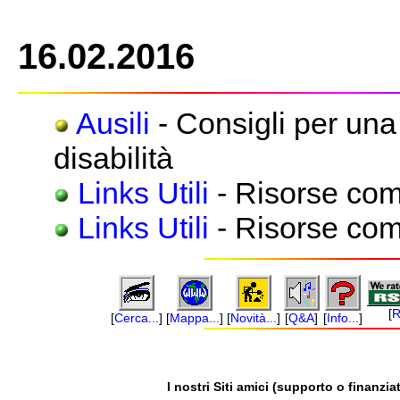
16.02.2016
Ausili
- Consigli per un
disabilità
Links Utili
- Risorse com
Links Utili
- Risorse com
[
R
[
Cerca...
]
[
Mappa...
]
[
Novità...
]
[
Q&A
]
[
Info...
]
I nostri Siti amici (supporto o finanziat