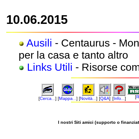
10.06.2015
Ausili
- Centaurus - Mont
per la casa e tanto altro
Links Utili
- Risorse com
[
R
[
Cerca...
]
[
Mappa...
]
[
Novità...
]
[
Q&A
]
[
Info...
]
I nostri Siti amici (supporto o finanziat