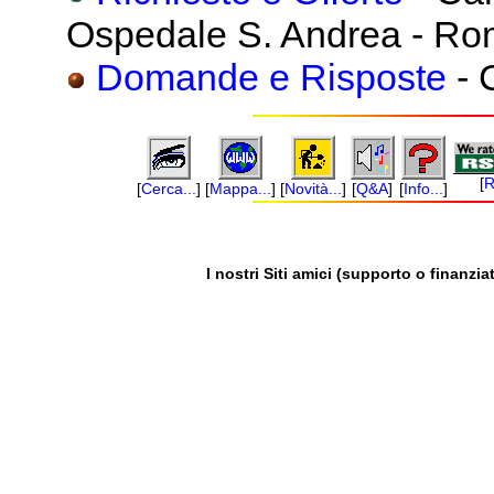
Ospedale S. Andrea - R
Domande e Risposte
- 
[
R
[
Cerca...
]
[
Mappa...
]
[
Novità...
]
[
Q&A
]
[
Info...
]
I nostri Siti amici (supporto o finanziat