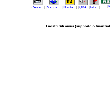
[
R
[
Cerca...
]
[
Mappa...
]
[
Novità...
]
[
Q&A
]
[
Info...
]
I nostri Siti amici (supporto o finanziat